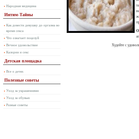
т
Народная медицина
в
Интим-Тайны
ж
п
Как довести девушку до оргазма во
О
время секса
а
Что означает поцелуй
Худейте с удовольствием
Вечное удовольствие
Калории и секс
Детская площадка
Все о детях
Полезные советы
Уход за украшениями
Уход за обувью
Разные советы