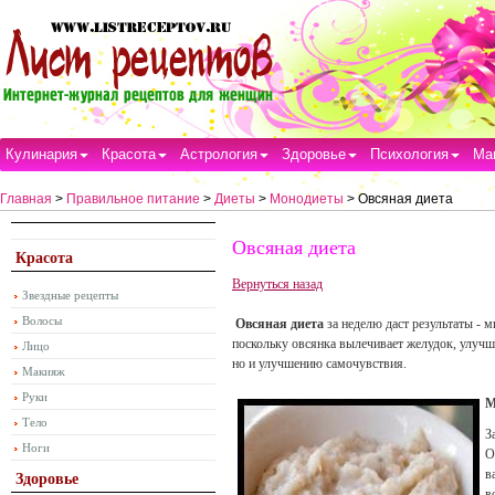
Кулинария
Красота
Астрология
Здоровье
Психология
Ма
Главная
>
Правильное питание
>
Диеты
>
Монодиеты
> Овсяная диета
Овсяная диета
Красота
Вернуться назад
Звездные рецепты
Волосы
Овсяная диета
за неделю даст результаты -
поскольку овсянка вылечивает желудок, улучша
Лицо
но и улучшению самочувствия.
Макияж
Руки
М
Тело
З
Ноги
О
в
Здоровье
в