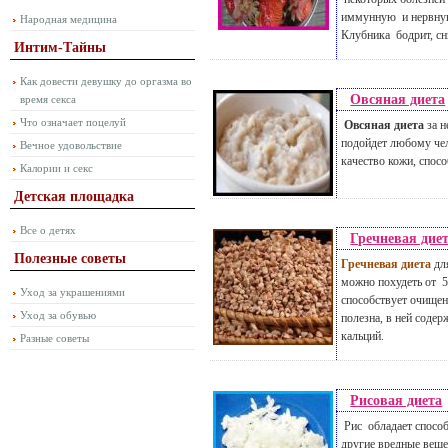
иммунную и нервную
Народная медицина
Клубника бодрит, сн
Интим-Тайны
Как довести девушку до оргазма во
Овсяная диета
время секса
Что означает поцелуй
Овсяная диета
за 
подойдет любому чел
Вечное удовольствие
качество кожи, спос
Калории и секс
Детская площадка
Все о детях
Гречневая дие
Полезные советы
Гречневая диета
дл
можно похудеть от 5
Уход за украшениями
способствует очище
Уход за обувью
полезна, в ней содер
кальций.
Разные советы
Рисовая диета
Рис обладает способ
другие вредные вещес