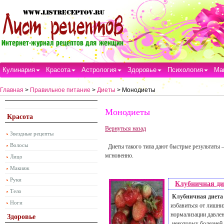
Кулинария
Красота
Астрология
Здоровье
Психология
Ма
Главная
>
Правильное питание
>
Диеты
> Монодиеты
Монодиеты
Красота
Вернуться назад
Звездные рецепты
Волосы
Диеты такого типа дают быстрые результаты 
мгновенно.
Лицо
Макияж
Руки
Клубничная ди
Тело
Клубничная диета
Ноги
избавиться от лишни
нормализации давлен
Здоровье
некоторых болезней 