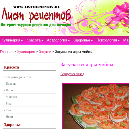
Кулинария
Красота
Астрология
Здоровье
Психология
Ма
Главная
>
Кулинария
>
Закуски
> Закуска из икры мойвы
Закуска из икры мойвы
Красота
Вернуться назад
Звездные рецепты
Волосы
Лицо
Макияж
Руки
Тело
Ноги
Здоровье