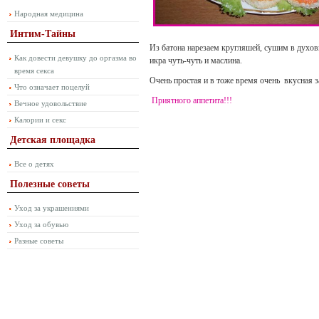
Народная медицина
Интим-Тайны
Из батона нарезаем кругляшей, сушим в духов
Как довести девушку до оргазма во
икра чуть-чуть и маслина.
время секса
Очень простая и в тоже время очень вкусная з
Что означает поцелуй
Приятного аппетита!!!
Вечное удовольствие
Калории и секс
Детская площадка
Все о детях
Полезные советы
Уход за украшениями
Уход за обувью
Разные советы