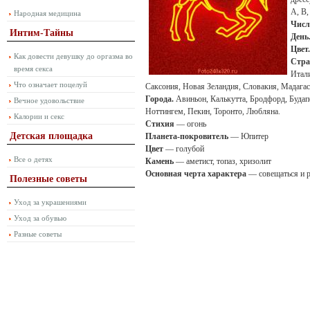
А, В,
Народная медицина
Числ
Интим-Тайны
День
Цвет.
Как довести девушку до оргазма во
Стра
время секса
Итали
Что означает поцелуй
Саксония, Новая Зеландия, Словакия, Мадагас
Города.
Авиньон, Калькутта, Бродфорд, Будап
Вечное удовольствие
Ноттингем, Пекин, Торонто, Любляна.
Калории и секс
Стихия
— огонь
Детская площадка
Планета-покровитель
— Юпитер
Цвет
— голубой
Все о детях
Камень
— аметист, топаз, хризолит
Основная черта характера
— совещаться и 
Полезные советы
Уход за украшениями
Уход за обувью
Разные советы