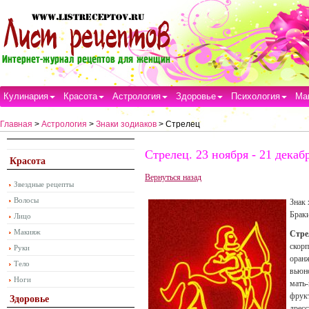
Кулинария
Красота
Астрология
Здоровье
Психология
Ма
Главная
>
Астрология
>
Знаки зодиаков
> Стрелец
Стрелец. 23 ноября - 21 декаб
Красота
Вернуться назад
Звездные рецепты
Волосы
Знак 
Браки
Лицо
Макияж
Стре
скор
Руки
оранж
Тело
вьюно
Ноги
мать-
фрук
Здоровье
дресс