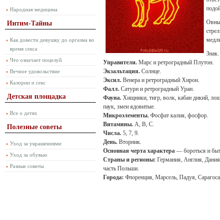
подой
Народная медицина
Овны 
Интим-Тайны
стрел
медли
Как довести девушку до оргазма во
время секса
Знак.
Что означает поцелуй
Управители.
Марс и ретроградный Плутон.
Экзальтация.
Солнце.
Вечное удовольствие
Эксил.
Венера и ретроградный Хирон.
Калории и секс
Фалл.
Сатурн и ретроградный Уран.
Детская площадка
Фауна.
Хищники, тигр, волк, кабан дикий, лоша
паук, змеи ядовитые.
Все о детях
Микроэлементы.
Фосфат калия, фосфор.
Витамины.
А, В, С.
Полезные советы
Числа.
5, 7, 9.
День.
Вторник.
Уход за украшениями
Основная черта характера
— бороться и бы
Уход за обувью
Страны и регионы:
Германия, Англия, Дания
Разные советы
часть Польши.
Города:
Флоренция, Марсель, Падуя, Сарагоса,