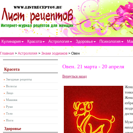
Кулинария
Красота
Астрология
Здоровье
Психология
Ма
Главная
>
Астрология
>
Знаки зодиаков
> Овен
Овен. 21 марта - 20 апреля
Красота
Вернуться назад
Звездные рецепты
Волосы
Женщ
тонк
Лицо
Женщи
Макияж
избра
Руки
поздн
Тело
дости
Ноги
Мужчи
наход
Здоровье
ответ