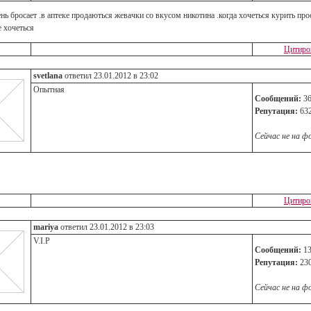
нь бросает .в аптеке продаються жевачки со вкусом никотина .когда хочеться курить пр
е хочеться
Цитиро
svetlana
ответил 23.01.2012 в 23:02
Опытная
Сообщений:
36
Репутация:
63
Сейчас не на ф
Цитиро
mariya
ответил 23.01.2012 в 23:03
V.I.P
Сообщений:
13
Репутация:
23
Сейчас не на ф