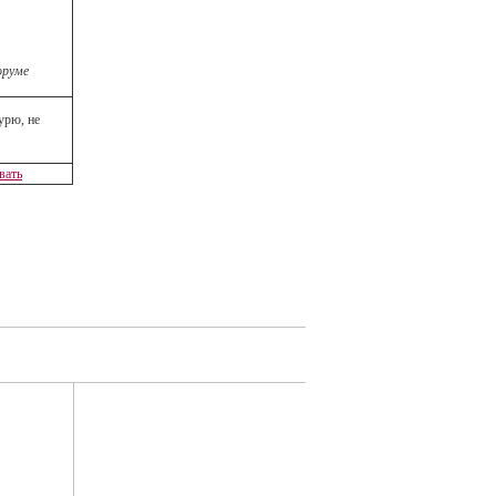
оруме
урю, не
вать