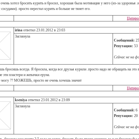
очень хотел бросить курить и бросил, хорошая была мотивация у него (из-за здоровья .
сосудами). просто перестал курить и больше не тянет его.
Цитиро
irina
ответил 23.01.2012 в 23:03
Заглянула
Сообщений:
2
Репутация:
53
Сейчас не на ф
шь бросишь всегда. Я бросила, когда все друзья курили .просто надо не обращать на это
е эти пластери и жевачки еруна.
не могу ?? МОЖЕШЬ, просто не очень хочешь значит
Цитиро
kseniya
ответил 23.01.2012 в 23:09
Заглянула
Сообщений:
6
Репутация:
20
Сейчас не на ф