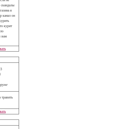
если не
м скандалы
газина я
р канал он
курить
-то курит
ыло
я вам
вать
3
8
оруме
о травить
вать