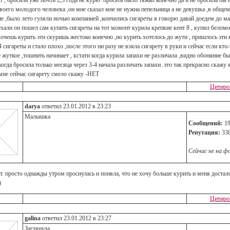
т , бросила уже почти 2,5 года не курю .бросать было тяжко конечно да и не бросила бы 
своего молодого человека ,он мне сказал мне не нужна пепельница а не девушка ,в обще
е ,было лето гуляли ночью компанией ,кончились сигареты я говорю давай доедем до ма
ехали он пошел сам купить сигареты на тот момент курила крепкие кент 8 , купил беломо
хочешь курить эти скуришь жестоко конечно ,но курить хотелось до жути , пришлось эти 
 сигареты и стало плохо ,после этого ни разу не взяла сигарету в руки и сейчас если кто
жуткое ,тошнить начинает , кстати когда курила запахи не различала ,видно обоняние б
огда бросила только месяца через 3-4 начала различать запахи .это так прекрасно скажу 
мне сейчас сигарету смело скажу -НЕТ
Цитиро
darya
ответил 23.01.2012 в 23:23
Малышка
Сообщений:
19
Репутация:
33
Сейчас не на ф
т. просто однажды утром проснулась и поняла, что не хочу больше курить и меня достал
)
Цитиро
galina
ответил 23.01.2012 в 23:27
Заглянула