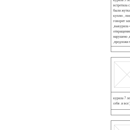
курила 5 ле
встретила 
были жутки
куплю , по
говорит за
,выкурила 4
отвращение 
нарушено ,к
,предложи 
курила 7 ле
себя .и все: