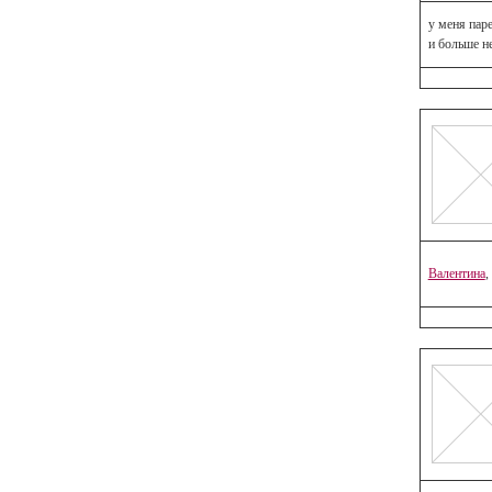
у меня паре
и больше н
Валентина
,