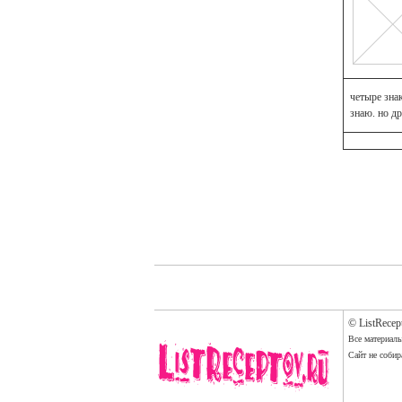
четыре зна
знаю. но др
© ListRecep
Все материалы
Сайт не собир