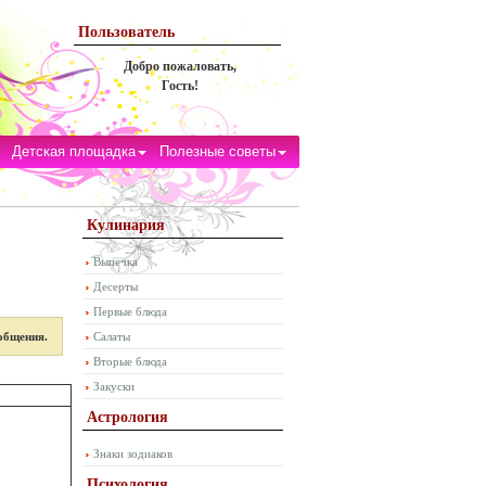
Пользователь
Добро пожаловать,
Гость!
Детская площадка
Полезные советы
Кулинария
Выпечка
Десерты
Первые блюда
общения.
Салаты
Вторые блюда
Закуски
Астрология
Знаки зодиаков
Психология