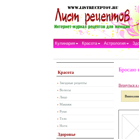
Кулинария
Красота
Астрология
Зд
Бросаю 
Красота
Звездные рецепты
Вернуться к 
Волосы
Внимани
Лицо
Макияж
Руки
Тело
Ноги
Здоровье