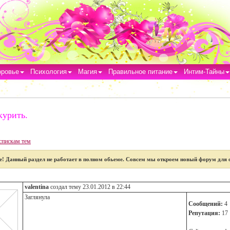
оровье
Психология
Магия
Правильное питание
Интим-Тайны
курить.
спискам тем
е!
Данный раздел не работает в полном обьеме. Совсем мы откроем новый форум для 
valentina
создал тему 23.01.2012 в 22:44
Заглянула
Сообщений:
4
Репутация:
17