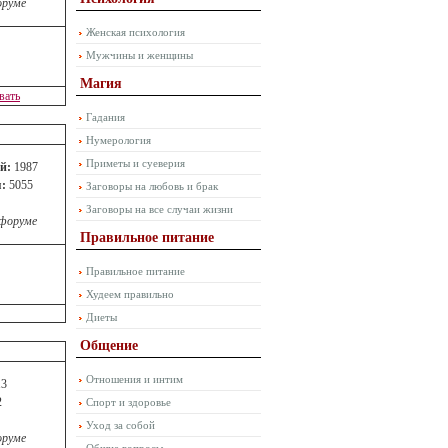
оруме
Женская психология
Мужчины и женщины
Магия
вать
Гадания
Нумерология
Приметы и суеверия
й:
1987
:
5055
Заговоры на любовь и брак
Заговоры на все случаи жизни
 форуме
Правильное питание
Правильное питание
Худеем правильно
Диеты
Общение
Отношения и интим
3
2
Спорт и здоровье
Уход за собой
оруме