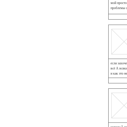
мой просто 
проблемы с 
если захоче
всё А всяки
и как это 