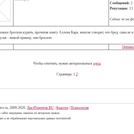
Сообщений:
2
Репутация:
13
Сейчас не на ф
комых бросили курить, прочитав книгу Аллена Кара. многие говорят, что бред. сама не к
узья - живой пример, они бросили.
Цитиро
Чтобы ответить, нужно авторизоваться
здесь
Страницы: 1
2
tov.ru, 2009-2026.
ЛистРецептов.RU
|
Красота
|
Психология
 сайта защищены законом об авторских правах.
ает и не обрабатывает персональные данные посетителей