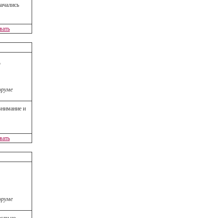
начались
вать
5
оруме
 внимание и
вать
оруме