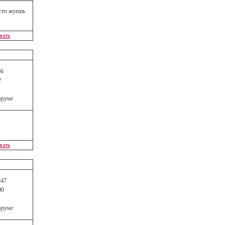
осто жуешь
вать
6
2
оруме
вать
47
00
оруме