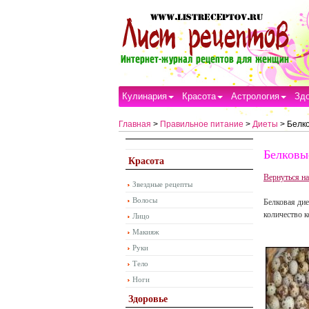
Кулинария
Красота
Астрология
Зд
Главная
>
Правильное питание
>
Диеты
> Белк
Белковы
Красота
Вернуться на
Звездные рецепты
Волосы
Белковая дие
количество к
Лицо
Макияж
Руки
Тело
Ноги
Здоровье