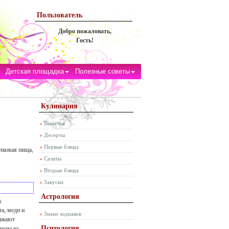
Пользователь
Добро пожаловать,
Гость!
Детская площадка
Полезные советы
Кулинария
Выпечка
Десерты
Первые блюда
елковая пища,
Салаты
Вторые блюда
Закуски
Астрология
х
а, меди и
Знаки зодиаков
нижают
Психология
лиды из