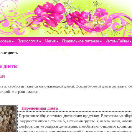
оровье
Психология
Магия
Правильное питание
Интим-Тайны
овые диеты
е диеты
зад
та по своей сути является малоуглеводной диетой. Основа белковой диеты составляет б
оторой не ограничивается.
Перепелиная диета
Перепелиные яйца считаются диетическим продуктом. В перепелиных яйца
содержится много витамина А, витаминов группы В, железа, калия, кобальт
фосфора, они не содержат холестерина, способствуют очищению крови, с
кровяное давление и повышают гемоглобин, интенсивно выводят радионук