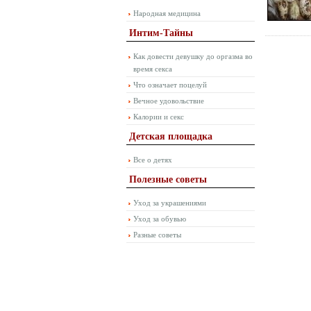
Народная медицина
Интим-Тайны
Как довести девушку до оргазма во
время секса
Что означает поцелуй
Вечное удовольствие
Калории и секс
Детская площадка
Все о детях
Полезные советы
Уход за украшениями
Уход за обувью
Разные советы