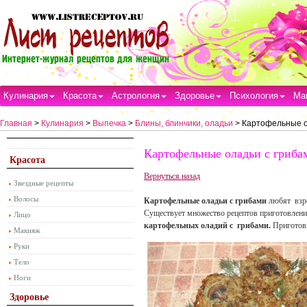
Кулинария
Красота
Астрология
Здоровье
Психология
Ма
Главная
>
Кулинария
>
Выпечка
>
Блины, блинчики, оладьи
> Картофельные о
Картофельные оладьи с гриба
Красота
Вернуться назад
Звездные рецепты
Волосы
Картофельные оладьи с грибами
любят взро
Существует множество рецептов приготовлени
Лицо
картофельных оладий с грибами.
Приготови
Макияж
Руки
Тело
Ноги
Здоровье