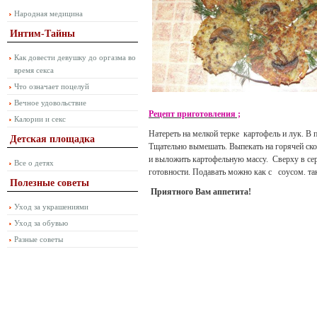
Народная медицина
Интим-Тайны
Как довести девушку до оргазма во
время секса
Что означает поцелуй
Вечное удовольствие
Рецепт приготовления ;
Калории и секс
Натереть на мелкой терке картофель и лук. В п
Детская площадка
Тщательно вымешать. Выпекать на горячей ск
и выложить картофельную массу. Сверху в се
Все о детях
готовности. Подавать можно как с соусом. так
Полезные советы
Приятного Вам аппетита!
Уход за украшениями
Уход за обувью
Разные советы