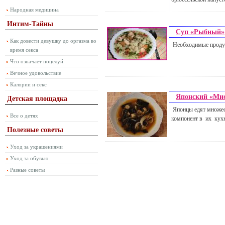
Народная медицина
Интим-Тайны
Суп «Рыбный»
Как довести девушку до оргазма во
Необходимые проду
время секса
Что означает поцелуй
Вечное удовольствие
Калории и секс
Японский «Мис
Детская площадка
Японцы едят множес
Все о детях
компонент в их кухн
Полезные советы
Уход за украшениями
Уход за обувью
Разные советы