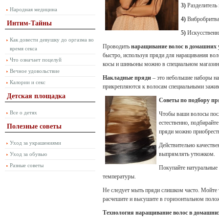
3)
Разделитель 
Народная медицина
4)
Вибробритва
Интим-Тайны
5)
Искусственн
Как довести девушку до оргазма во
Проводить
наращивание волос в домашних
время секса
быстро, используя пряди для наращивания вол
Что означает поцелуй
косы и шиньоны можно в специальном магазин
Вечное удовольствие
Накладные пряди
– это небольшие наборы на
Калории и секс
прикрепляются к волосам специальными зажи
Детская площадка
Советы по подбору пря
Все о детях
Чтобы ваши волосы пос
естественно, подбирайт
Полезные советы
пряди можно приобрест
Уход за украшениями
Действительно качестве
выпрямлять утюжком.
Уход за обувью
Разные советы
Покупайте натуральные 
температуры.
Не следует мыть пряди слишком часто. Мойте 
расчешите и высушите в горизонтальном поло
Технология наращивание волос в домашних