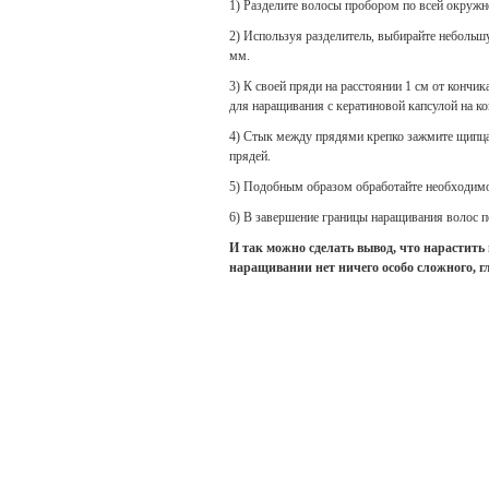
1) Разделите волосы пробором по всей окружн
2) Используя разделитель, выбирайте небольш
мм.
3) К своей пряди на расстоянии 1 см от кончи
для наращивания с кератиновой капсулой на ко
4) Стык между прядями крепко зажмите щипцам
прядей.
5) Подобным образом обработайте необходимо
6) В завершение границы наращивания волос п
И так можно сделать вывод, что нарастить
наращивании нет ничего особо сложного, гл