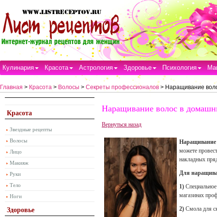
Кулинария
Красота
Астрология
Здоровье
Психология
Ма
Главная
>
Красота
>
Волосы
>
Секреты профессионалов
> Наращивание воло
Наращивание волос в домашн
Красота
Вернуться назад
Звездные рецепты
Волосы
Наращивание
можете провест
Лицо
накладных пряд
Макияж
Для наращива
Руки
Тело
1)
Специальное 
магазинах про
Ноги
2)
Смола для ск
Здоровье