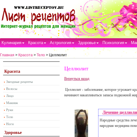
Кулинария
Красота
Астрология
Здоровье
Психология
Ма
Главная
>
Красота
>
Тело
> Целлюлит
Целлюлит
Красота
Вернуться назад
Звездные рецепты
Волосы
Целлюлит - заболевание, которое угрожает кра
начинают накапливаться запасы подкожной жир
Лицо
Макияж
Руки
Лечение целлюли
Тело
Народные средства леч
Ноги
народная медицина пом
Здоровье