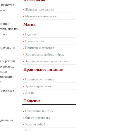
, нехватка
Женская психология
хого
Мужчины и женщины
ативной
Магия
тить, что при
ушь в
Гадания
Нумерология
 делать не
Приметы и суеверия
Заговоры на любовь и брак
 и ресниц.
Заговоры на все случаи жизни
их ресниц,
Правильное питание
 свои
ничками,
Правильное питание
!
Худеем правильно
 ресниц в
Диеты
Общение
Отношения и интим
Спорт и здоровье
адания на
Уход за собой