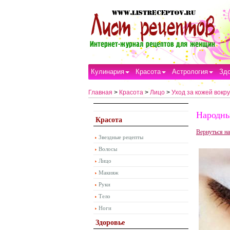
Кулинария
Красота
Астрология
Зд
Главная
>
Красота
>
Лицо
>
Уход за кожей вокру
Народны
Красота
Вернуться на
Звездные рецепты
Волосы
Лицо
Макияж
Руки
Тело
Ноги
Здоровье