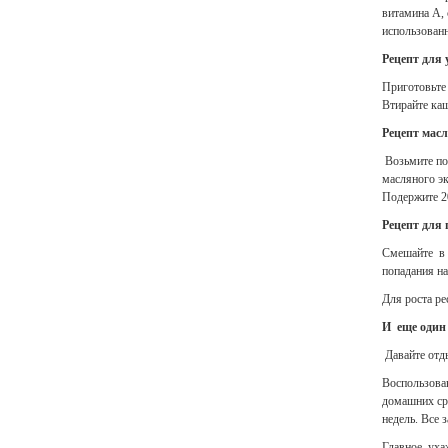
витамина А,
использованн
Рецепт для 
Приготовьте 
Втирайте каш
Рецепт масл
Возьмите по
масляного эк
Подержите 2
Рецепт для 
Смешайте в р
попадания на
Для роста р
И еще один
Давайте отды
Воспользовав
домашних сре
недель. Все 
Главное, уха