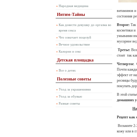
Народная медицина
витаминов и 
Интим-Тайны
состояния ре
Второе:
Так 
Как довести девушку до оргазма во
косметики и 
время секса
умывании вме
Что означает поцелуй
мусорное ве
Вечное удовольствие
Третье:
Воз
Калории и секс
стоит так ка
Детская площадка
Четвертое
. 
Почти каждая
Все о детях
эффект от на
Полезные советы
ресницы буду
покупать дор
Уход за украшениями
В этой стат
Уход за обувью
домашних у
Разные советы
На
Рецепт как 
Возьмите 2-3
кожу или в г