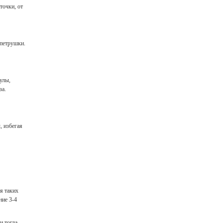
точки, от
 петрушки.
улы,
за.
, избегая
ия таких
ние 3-4
и тогда