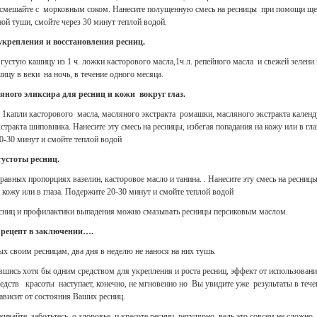
 смешайте с морковным соком. Нанесите полущенную смесь на ресницы при помощи ще
ой туши, смойте через 30 минут теплой водой.
укрепления и восстановления ресниц.
густую кашицу из 1 ч. ложки касторового масла,1ч.л. репейного масла и свежей зелени
ицу в веки на ночь, в течение одного месяца.
яного эликсира для ресниц и кожи вокруг глаз.
 1капли касторового масла, масляного экстракта ромашки, масляного экстракта календ
стракта шиповника. Нанесите эту смесь на ресницы, избегая попадания на кожу или в гла
0-30 минут и смойте теплой водой
густоты ресниц.
авных пропорциях вазелин, касторовое масло и танина. . Нанесите эту смесь на ресницы
 кожу или в глаза. Подержите 20-30 минут и смойте теплой водой
есниц и профилактики выпадения можно смазывать ресницы персиковым маслом.
 рецепт в заключении….
х своим ресницам, два дня в неделю не нанося на них тушь.
шись хотя бы одним средством для укрепления и роста ресниц, эффект от использован
дств красоты наступает, конечно, не мгновенно но Вы увидите уже результаты в тече
зависит от состояния Ваших ресниц.
живайте, заботьтесь о здоровье и красоте ресниц регулярно, ведь это совсем не сложно 