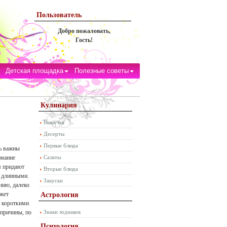
Пользователь
Добро пожаловать,
Гость!
Детская площадка
Полезные советы
Кулинария
Выпечка
Десерты
Первые блюда
ь важны
имание
Салаты
м придают
Вторые блюда
и длинными.
Закуски
нию, далеко
ожет
Астрология
 короткими
 причины, по
Знаки зодиаков
Психология