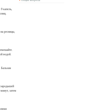
Общие вопросы
 9 капель,
сниц.
 на ресницы,
ремешайте.
ой водой.
. Бальзам
а зародышей
 минут, затем
плями