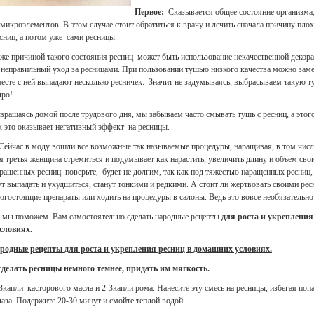
Первое:
Сказывается общее состояние организма
микроэлементов. В этом случае стоит обратиться к врачу и лечить сначала причину пло
сниц, а потом уже сами ресницы.
же причиной такого состояния ресниц может быть использование некачественной декор
неправильный уход за ресницами. При пользовании тушью низкого качества можно заме
сте с ней выпадают несколько ресничек. Значит не задумываясь, выбрасываем такую т
дро!
вращаясь домой после трудового дня, мы забываем часто смывать тушь с ресниц, а этого
к это оказывает негативный эффект на ресницы.
Сейчас в моду вошли все возможные так называемые процедуры, наращивая, в том числе
 третья женщина стремиться и подумывает как нарастить, увеличить длину и объем сво
ращенных ресниц поверьте, будет не долгим, так как под тяжестью наращенных ресниц,
т выпадать и ухудшиться, станут тонкими и редкими. А стоит ли жертвовать своими рес
огостоящие препараты или ходить на процедуры в салоны. Ведь это вовсе необязательно
ье мы поможем Вам самостоятельно сделать народные рецепты
для роста и укрепления
словиях.
родные рецепты для роста и укрепления ресниц в домашних условиях.
сделать ресницы немного темнее, придать им мягкость.
капли касторового масла и 2-3капли рома. Нанесите эту смесь на ресницы, избегая поп
лаза. Подержите 20-30 минут и смойте теплой водой.