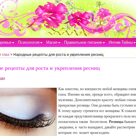
оровье
Психология
Магия
Правильное питание
Интим-Тайны
г глаз
> Народные рецепты для роста и укрепления ресниц
е рецепты для роста и укрепления ресниц
зад
Как известно, во внешности любой женщины очен
глаза. Именно на них, прежде всего, обращают вн
мужчины. Дополнительную красоту любым глаза
прекрасные ресницы. Они должны быть густыми 
К этому идеалу стремятся все женщины. К сожале
не каждая представительница прекрасного пола м
похвастаться таким богатством.
Ресницы
бывают
,жидкими, и часто выпадают, давайте рассмотрим
которым это может происходить: