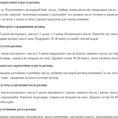
укрепления и роста ресниц.
гр. Растопленного на водяной бане воска, 1чайная ложка масла ши, миндальное масло –
остав, нанесите на кончики пальцев и разогрейте его руками, после вотрите в корни ре
 на ночь, а утром остатки удалить средством для снятия макияжа.
 быстрого отращивания ресниц.
 капли касторового масла,2-3 рома, 2-3 капли облепихового масла. Нанесите эту смесь
дания на кожу или в глаза. Подержите 20-30 минут и смойте теплой водой.
густоты ресниц.
 капли касторового масла,2-3 капли миндального масла,1каплю льняного масла, все пе
ресницы, стараясь не попадать на глаза. Держите состав 30-40 минут, затем умойтесь тепл
зама для укрепления и роста ресниц.
оровну касторовое и репейное масла, добавить масляный раствор витамина Е и сок алоэ
к тушь - ежедневно на ночь в течение месяца.
густоты и шелковистости ресниц.
 капли касторового масла,1 каплю персикового ,1каплю льняного масла,1 каплю, масл
 перемешайте. Нанесите на ресницы, стараясь не попадать на глаза. Держите состав 30-40
лой водой.
 улучшения роста ресниц.
равных пропорциях облепиховое, масло шиповника, касторовое масло с несколькими ка