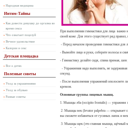
Народная медицина
Интим-Тайны
Как довести девушку до оргазма во
время секса
При выполнении гимнастики для лица важно не 
Что означает поцелуй
своей коже. Для этого существует ряд правил,
Вечное удовольствие
- Перед началом проведения гимнастики для ли
Калории и секс
- Вымойте лицо и руки, соберите волосы и сни
Детская площадка
- Гимнастику делайте сидя, спина прямая, шея 
Все о детях
- Упражнения надо выполнять, не задерживая
секунд.
Полезные советы
- После выполнения упражнений ополоснете 
Уход за украшениями
кремом.
Уход за обувью
Основные группы лицевых мышц.
Разные советы
1. Мышцы лба (occipito frontalis) — упражняя
2. Мышцы век (levator palpebra — открывает г
вы сможете избавиться от гусиных лапок и ме
3. Мышцы щек (это главная мышца, щёчный му