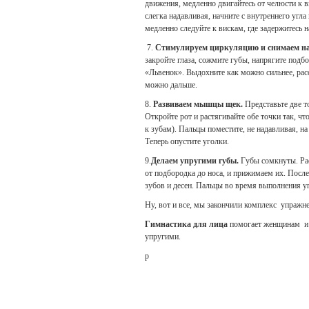
движения, медленно двигайтесь от челюсти к в
слегка надавливая, начните с внутреннего угла
медленно следуйте к вискам, где задержитесь 
7.
Стимулируем циркуляцию и снимаем н
закройте глаза, сожмите губы, напрягите подб
«Львенок». Выдохните как можно сильнее, рас
можно дальше.
8.
Развиваем мышцы щек.
Представьте две т
Откройте рот и растягивайте обе точки так, ч
к зубам). Пальцы поместите, не надавливая, н
Теперь опустите уголки.
9.
Делаем упругими губы.
Губы сомкнуты. Рас
от подбородка до носа, и прижимаем их. После
зубов и десен. Пальцы во время выполнения у
Ну, вот и все, мы закончили комплекс упражне
Гимнастика для лица
помогает женщинам и 
упругими.
p