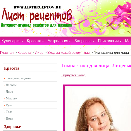
Кулинария
Красота
Астрология
Здоровье
Психология
Ма
Главная
>
Красота
>
Лицо
>
Уход за кожей вокруг глаз
> Гимнастика для лица
Гимнастика для лица. Лицевы
Красота
Вернуться назад
Звездные рецепты
Волосы
Лицо
Макияж
Руки
Тело
Ноги
Здоровье