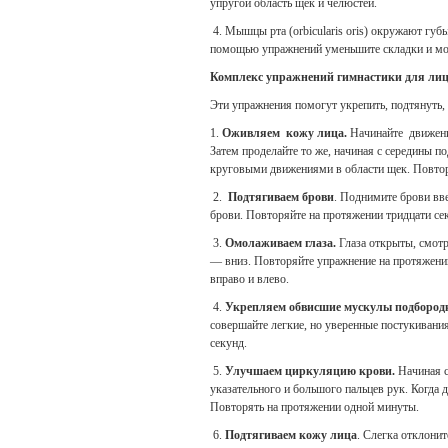
упругой область щёк и челюстей.
4. Мышцы рта (orbicularis oris) окружают губ
помощью упражнений уменьшите складки и мо
Комплекс упражнений гимнастики для лиц
Эти упражнения помогут укрепить, подтянуть,
1.
Оживляем кожу лица.
Начинайте движения
Затем проделайте то же, начиная с середины п
круговыми движениями в области щек. Повтор
2.
Подтягиваем брови
. Поднимите брови вве
брови. Повторяйте на протяжении тридцати се
3.
Омолаживаем глаза.
Глаза открыты, смотр
— вниз. Повторяйте упражнение на протяжении 
вправо и влево.
4.
Укрепляем обвисшие мускулы подбород
совершайте легкие, но уверенные постукивани
секунд.
5.
Улучшаем циркуляцию крови.
Начиная с
указательного и большого пальцев рук. Когда д
Повторять на протяжении одной минуты.
6.
Подтягиваем кожу лица
. Слегка отклони