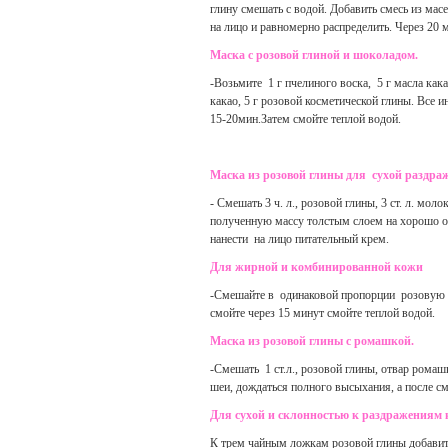
глину смешать с водой. Добавить смесь из мас
на лицо и равномерно распределить. Через 20 
Маска с розовой глиной и шоколадом.
-Возьмите 1 г пчелиного воска, 5 г масла ка
какао, 5 г розовой косметической глины. Все 
15-20мин.Затем смойте теплой водой.
Маска из розовой глины для сухой раздра
- Смешать 3 ч. л., розовой глины, 3 ст. л. мо
полученную массу толстым слоем на хорошо о
нанести на лицо питательный крем.
Для жирной и комбинированной кожи
-Смешайте в одинаковой пропорции розовую г
смойте через 15 минут смойте теплой водой.
Маска из розовой глины с ромашкой.
-Смешать 1 ст.л., розовой глины, отвар ромашк
шеи, дождаться полного высыхания, а после с
Для сухой и склонностью к раздражениям 
К трем чайным ложкам розовой глины добавит