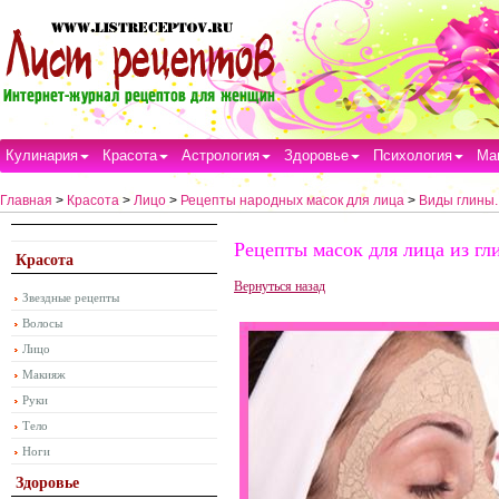
Кулинария
Красота
Астрология
Здоровье
Психология
Ма
Главная
>
Красота
>
Лицо
>
Рецепты народных масок для лица
>
Виды глины.
Рецепты масок для лица из гл
Красота
Вернуться назад
Звездные рецепты
Волосы
Лицо
Макияж
Руки
Тело
Ноги
Здоровье