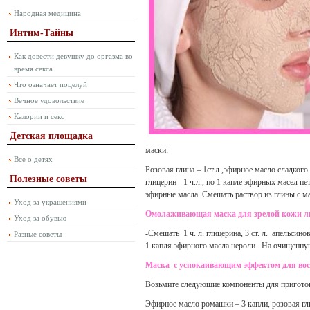
Народная медицина
Интим-Тайны
Как довести девушку до оргазма во
время секса
Что означает поцелуй
Вечное удовольствие
Калории и секс
Детская площадка
маски:
Все о детях
Розовая глина – 1ст.л.,эфирное масло сладкого 
Полезные советы
глицерин - 1 ч.л., по 1 капле эфирных масел п
эфирные масла. Смешать раствор из глины с ма
Уход за украшениями
Омолаживающая маска для зрелой кожи л
Уход за обувью
-Смешать 1 ч. л. глицерина, 3 ст. л. апельсин
Разные советы
1 капля эфирного масла нероли. На очищенную
Маска с успокаивающим эффектом для вос
Возьмите следующие компоненты для пригото
Эфирное масло ромашки – 3 капли, розовая глин