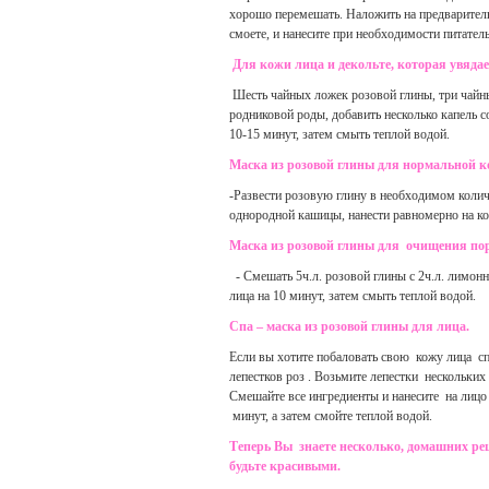
хорошо перемешать. Наложить на предварител
смоете, и нанесите при необходимости питател
Для кожи лица и декольте, которая увяда
Шесть чайных ложек розовой глины, три чайн
родниковой роды, добавить несколько капель с
10-15 минут, затем смыть теплой водой.
Маска из розовой глины для нормальной к
-Развести розовую глину в необходимом колич
однородной кашицы, нанести равномерно на ко
Маска из розовой глины для очищения пор
- Смешать 5ч.л. розовой глины с 2ч.л. лимонн
лица на 10 минут, затем смыть теплой водой.
Спа – маска из розовой глины для лица.
Если вы хотите побаловать свою кожу лица сп
лепестков роз . Возьмите лепестки нескольких р
Смешайте все ингредиенты и нанесите на лиц
минут, а затем смойте теплой водой.
Теперь Вы знаете несколько, домашних ре
будьте красивыми.