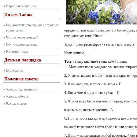
Народная медицина
Интим-Тайны
Как довести девушку до оргазма во
определит тип кожи. Если две или более букв,
время секса
смешанному типу. Ниже
Что означает поцелуй
Будет дана расшифровка теста и итоги теста.
Вечное удовольствие
Калории и секс
Итак начнем…..
Детская площадка
Тест на определение типа кожи лица:
1. Моя кожа после каждого умывания неприят
Все о детях
2. У меня на шее и лице часто появляются кр
Полезные советы
3. Я не могу умываться с мылом - Е
Уход за украшениями
4. Кожа моего лица очень сухая - Е
Уход за обувью
5. Чтобы кожа была мягкой и гладкой, мне при
Разные советы
в день смазывать ее кремом - А
6. Почти после каждого применения нового ко
на моей коже появляются красные или розовые
7. Я могу пользоваться любой косметикой без