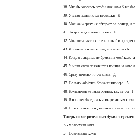
38. Мне бы хотелось, чтобы моя кожа была бол
39. У меня появляются веснушки - Д
40. Моя кожа сразу же обгорает от солнца, и с
41. Загар всегда ложится ровно - Б
42. Моя кожа кажется очень тонкой и прозрачн
43. Я умываюсь только водой и мылом - Б
44. Когда я выщипываю брови, на моей коже д
45. У меня часто появляются прыщи на коже ил
46. Сразу заметно , что я спала - Д
47. Не могу обойтись без кондиционера - А
48. Кожа зимой не такая жирная, как летом - Г
49. Я вполне обходилась универсальным кремо
50. Если я пользуюсь дневным кремом, то щек
Теперь посмотрите, какая буква встречаетс
А
- у вас сухая кожа.
Б
- Нормальная кожа.