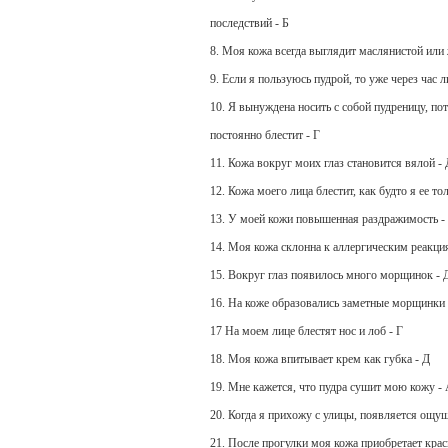
последствий - Б
8. Моя кожа всегда выглядит маслянистой или
9. Если я пользуюсь пудрой, то уже через час 
10. Я вынуждена носить с собой пудреницу, по
постоянно блестит - Г
11. Кожа вокруг моих глаз становится вялой - 
12. Кожа моего лица блестит, как будто я ее т
13. У моей кожи повышенная раздражимость -
14. Моя кожа склонна к аллергическим реакци
15. Вокруг глаз появилось много морщинок - 
16. На коже образовались заметные морщинки 
17 На моем лице блестят нос и лоб - Г
18. Моя кожа впитывает крем как губка - Д
19. Мне кажется, что пудра сушит мою кожу -
20. Когда я прихожу с улицы, появляется ощущ
21. После прогулки моя кожа приобретает кра