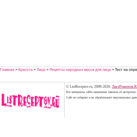
Главная
>
Красота
>
Лицо
>
Рецепты народных масок для лица
> Тест на опр
© ListReceptov.ru, 2009-2026.
ЛистРецептов.
Все материалы сайта защищены законом об авторских 
Сайт не собирает и не обрабатывает персональные дан