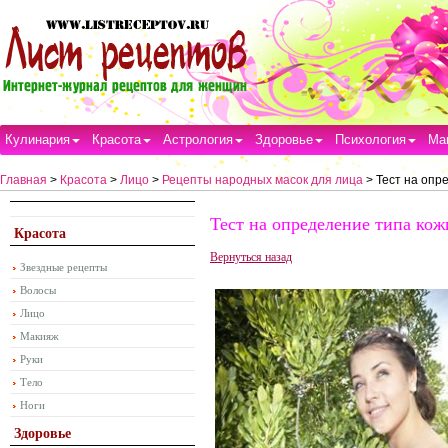
Кулинария
Красота
Астрология
Здоровье
Психология
Ма
Главная
>
Красота
>
Лицо
>
Рецепты народных масок для лица
> Тест на опр
Тест на определение типа кож
Красота
Вернуться назад
Звездные рецепты
Волосы
Лицо
Макияж
Руки
Тело
Ноги
Здоровье