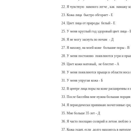
22. Я чувствую намного легче , как намажу к
23. Кожа лица быстро обгорает - Е
24. Цвет лица от природы белый - Е
25. У меня круглый год здоровый цвет лица - 
26. Я не могу заснуть по ночам - Д
27. Я нахожу, на моей коже большие поры - В
28. У меня постоянно появляются угри и пры
29. Цвет кожи матовый, не блестит - А
30. У меня появляются прыщи в области носа и
31. У меня упругая кожа - Б
32. В центре лица поры на коже расширенны и 
33. После бассейна мне нужна большая порция
34. Я периодически принимаю мочегонные сре
35. Мне больше 35 лет - Д
36. Я часто посещаю солярий и летом люблю з
37. Кожа зудит, если долго нахожусь в натопл