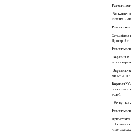
Рецепт наст
Возьмите по 
кипятка. Дай
Рецепт васи
Смешайте в р
Протирайте 
Рецепт маск
Вариант №
ложку переки
Вариант№2
минут, а пот
Вариант№3
несколько ка
водой.
- Веснушки 
Рецепт маск
Приготовьте 
и 1 г пекарс
лицо два раз