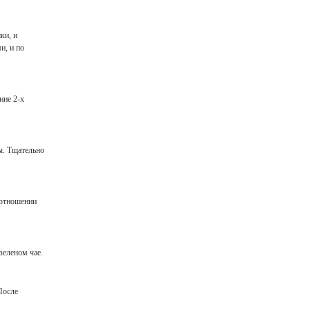
ки, и
и, и по
ние 2-х
ы. Тщательно
оотношении
зеленом чае.
После