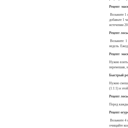
Рецепт маск
Возьмите 1 
добавьте 1 ч
истечении 2
Рецепт лось
Возьмите 1 п
недель. Ежед
Рецепт мас
Нужно взять 
перемешав, н
Быстрый рец
Нужно смеша
(1:1:1) и эт
Рецепт лось
Перед кажды
Рецепт огур
Возьмите 4 с
очищайте ко