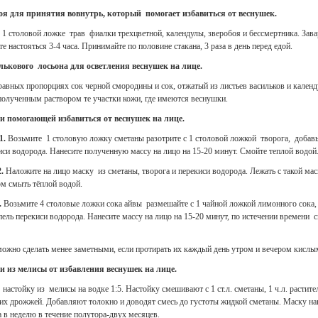
оя для принятия вовнутрь, который помогает избавиться от веснушек.
1 столовой ложке трав фиалки трехцветной, календулы, зверобоя и бессмертника. Завар
те настояться 3-4 часа. Принимайте по половине стакана, 3 раза в день перед едой.
лькового лосьона для осветления веснушек на лице.
авных пропорциях сок черной смородины и сок, отжатый из листьев васильков и календ
полученным раствором те участки кожи, где имеются веснушки.
и помогающей избавиться от веснушек на лице.
1.
Возьмите 1 столовую ложку сметаны разотрите с 1 столовой ложкой творога, добавь
си водорода. Нанесите полученную массу на лицо на 15-20 минут. Смойте теплой водой
.
Наложите на лицо маску из сметаны, творога и перекиси водорода. Лежать с такой мас
ом смыть тёплой водой.
.
Возьмите 4 столовые ложки сока айвы размешайте с 1 чайной ложкой лимонного сока, 
пель перекиси водорода. Нанесите массу на лицо на 15-20 минут, по истечении времени 
можно сделать менее заметными, если протирать их каждый день утром и вечером кисл
и из мелисы от избавления веснушек на лице.
настойку из мелисы на водке 1:5. Настойку смешивают с 1 ст.л. сметаны, 1 ч.л. растите
ких дрожжей. Добавляют толокно и доводят смесь до густоты жидкой сметаны. Маску на
а в неделю в течение полутора-двух месяцев.