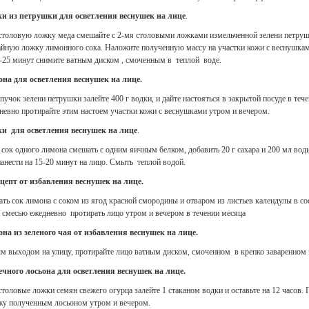
и из петрушки для осветления веснушек на лице
.
столовую ложку меда смешайте с 2-мя столовыми ложками измельченной зелени петруш
айную ложку лимонного сока. Наложите полученную массу на участки кожи с веснушкам
0-25 минут снимите ватным диском , смоченным в теплой воде.
она для осветления веснушек на лице.
учок зелени петрушки залейте 400 г водки, и дайте настояться в закрытой посуде в тече
невно протирайте этим настоем участки кожи с веснушками утром и вечером.
ки для осветления веснушек на лице
.
сок одного лимона смешать с одним яичным белком, добавить 20 г сахара и 200 мл вод
анести на 15-20 минут на лицо. Смыть теплой водой.
епт от избавления веснушек на лице.
ть сок лимона с соком из ягод красной смородины и отваром из листьев календулы в с
ой смесью ежедневно протирать лицо утром и вечером в течении месяца
она из зеленого чая от избавления веснушек на лице.
м выходом на улицу, протирайте лицо ватным диском, смоченном в крепко заваренном 
ечного лосьона для осветления веснушек на лице.
толовые ложки семян свежего огурца залейте 1 стаканом водки и оставьте на 12 часов. 
жу полученным лосьоном утром и вечером.