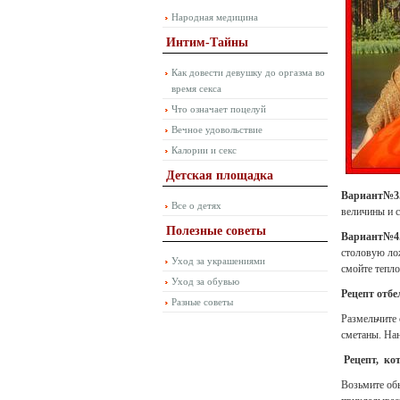
Народная медицина
Интим-Тайны
Как довести девушку до оргазма во
время секса
Что означает поцелуй
Вечное удовольствие
Калории и секс
Детская площадка
Вариант№3
Все о детях
величины и с
Полезные советы
Вариант№4
столовую лож
Уход за украшениями
смойте тепл
Уход за обувью
Рецепт отбе
Разные советы
Размельчите
сметаны. Нан
Рецепт, кот
Возьмите обы