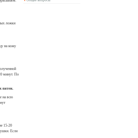
брасываем.
Общие вопросы
йных ложки
цу на кожу
полученной
20 минут. По
х пятен.
ее на всю
анут
ие 15-20
нушки. Если