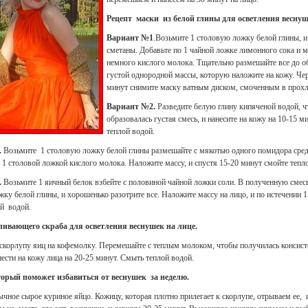
Рецепт маски из белой глины для осветления веснуш
Вариант №1
.Возьмите 1 столовую ложку белой глины, и
сметаны. Добавьте по 1 чайной ложке лимонного сока и м
немного кислого молока. Тщательно размешайте все до о
густой однородной массы, которую наложите на кожу. Чер
минут снимите маску ватным диском, смоченным в прохл
Вариант №2.
Разведите белую глину кипяченой водой, 
образовалась густая смесь, и нанесите на кожу на 10-15 м
теплой водой.
.
Возьмите 1 столовую ложку белой глины размешайте с мякотью одного помидора сре
 1 столовой ложкой кислого молока. Наложите массу, и спустя 15-20 минут смойте тепл
.
Возьмите 1 яичный белок взбейте с половиной чайной ложки соли. В полученную смесь
ку белой глины, и хорошенько разотрите все. Наложите массу на лицо, и по истечении 
ой водой.
ливающего скраба для осветления веснушек на лице.
 скорлупу яиц на кофемолку. Перемешайте с теплым молоком, чтобы получилась консис
ести на кожу лица на 20-25 минут. Смыть теплой водой.
орый поможет избавиться от веснушек за неделю.
чное сырое куриное яйцо. Кожицу, которая плотно прилегает к скорлупе, отрываем ее, 