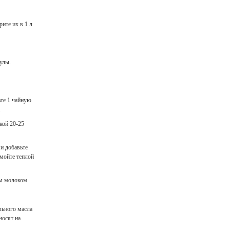
ите их в 1 л
улы.
те 1 чайную
.
кой 20-25
и добавьте
смойте теплой
ым молоком.
льного масла
носят на