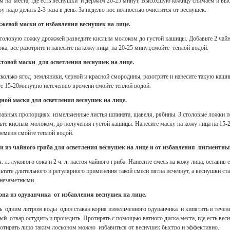
м на места, где есть веснушки и держим 20-25 минут. Высохшую кожицу снимаем и вы
у надо делать 2-3 раза в день. За неделю нос полностью очистится от веснушек.
жевой маски от избавления веснушек на лице.
столовую ложку дрожжей разведите кислым молоком до густой кашицы. Добавьте 2 ча
ка, все разотрите и нанесите на кожу лица на 20-25 минут,смойте теплой водой.
товой маски для осветления веснушек на лице.
колько ягод земляники, черной и красной смородины, разотрите и нанесите такую каши
е 15-20минут,по истечению времени смойте теплой водой.
ной маски для осветления веснушек на лице.
равных пропорциях измельченные листья шпината, щавеля, рябины. 3 столовые ложки 
ьте кислым молоком, до получения густой кашицы. Нанесите маску на кожу лица на 15-
емени смойте теплой водой.
и из чайного гриба для осветления веснушек на лице и от избавления пигментны
. л. лукового сока и 2 ч. л. настоя чайного гриба. Нанесите смесь на кожу лица, оставив 
льтате длительного и регулярного применения такой смеси пятна исчезнут, а веснушки ст
 незаметными.
она из одуванчика от избавления веснушек на лице.
ь одним литром воды один стакан корня измельченного одуванчика и кипятить в течен
ый отвар остудить и процедить. Протирать с помощью ватного диска места, где есть вес
ротирать лицо таким лосьоном можно избавиться от веснушек быстро и эффективно.