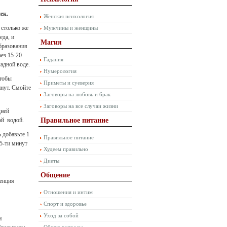
ек.
Женская психология
 столько же
Мужчины и женщины
еда, и
Магия
бразования
ез 15-20
Гадания
адной воде.
Нумерология
чтобы
Приметы и суеверия
инут. Смойте
Заговоры на любовь и брак
Заговоры на все случаи жизни
дней
ой водой.
Правильное питание
 добавьте 1
Правильное питание
15-ти минут
Худеем правильно
Диеты
Общение
тенция
Отношения и интим
Спорт и здоровье
Уход за собой
и