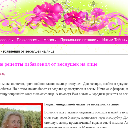
оровье
Психология
Магия
Правильное питание
Интим-Тайны
избавления от веснушек на лице
е рецепты избавления от веснушек на лице
зад
лнышко является, причиной появления на лице веснушек. Для женщин, особенно девушек
облема. Но с этим можно бороться задолго до наступления весны. Начиная с февраля,
лицу защищайте кожу лица от солнца. А помогут Вам в этом – народные рецепты от ве
Рецепт миндальной маски от веснушек на лице.
Возьмите пол стакана миндальных орешков и залейте их 
слив воду через 5 минут, пропустите через мясорубку. Д
столовую ложку прокипяченной воды и сок ½ лимона. А
перемешаем и нанесем на 30 минут на лицо.