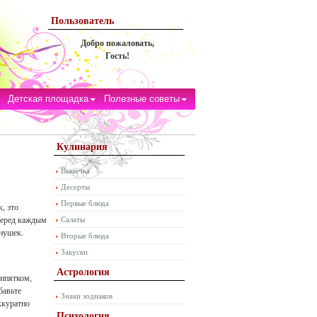
Пользователь
Добро пожаловать,
Гость!
Детская площадка
Полезные советы
Кулинария
Выпечка
Десерты
Первые блюда
, это
 перед каждым
Салаты
снушек.
Вторые блюда
Закуски
Астрология
кипятком,
обавьте
Знаки зодиаков
ккуратно
Психология