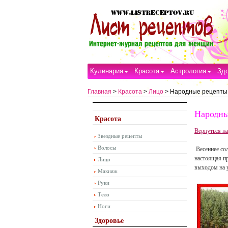
Кулинария
Красота
Астрология
Зд
Главная
>
Красота
>
Лицо
> Народные рецепты 
Народны
Красота
Вернуться на
Звездные рецепты
Волосы
Весеннее со
настоящая пр
Лицо
выходом на у
Макияж
Руки
Тело
Ноги
Здоровье