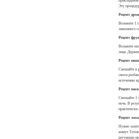
прикладывае
Эту процедур
Рецепт дрож
Возьмите 1 
лимонного со
Рецепт фрук
Возьмите нес
лица .Держит
Рецепт овощ
Смешайте в 
смеси разбав
истечению вр
Рецепт маск
Смешайте 1 ч
ночь. В резу
практически
Рецепт лось
Нужно залит
минут. Готов
регулярно п